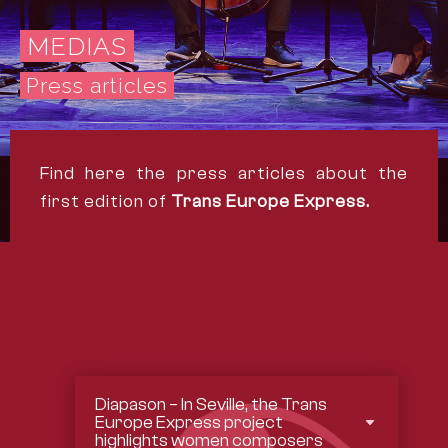
EBOOK
MEDIAS
Press articles
TUBE
TAGRAM
Find here the press articles about the
KEDIN
first edition of
Trans Europe Express.
Diapason – In Seville, the Trans
Europe Express project
highlights women composers