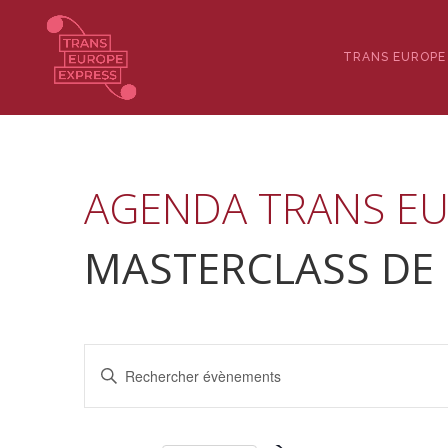
TRANS EUROPE
MASTERCLASS DE
Recherche
Saisir
et
mot-
navigation
clé.
de
Rechercher